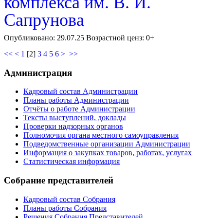
комплекса им. В. И.
Сапрунова
Опубликовано: 29.07.25 Возрастной ценз: 0+
<<
<
1
[
2
]
3
4
5
6
>
>>
Администрация
Кадровый состав Администрации
Планы работы Администрации
Отчёты о работе Администрации
Тексты выступлений, доклады
Проверки надзорных органов
Полномочия органа местного самоуправления
Подведомственные организации Администрации
Информация о закупках товаров, работах, услугах
Статистическая информация
Собрание представителей
Кадровый состав Собрания
Планы работы Собрания
Решения Собрания Представителей