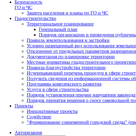
Безопасность
ГО и ЧС
Защита населения и планы по ГО и ЧС
Градостроительство
Территориальное планирование
Генеральный план
Порядок организации и проведения публичны
Правила землепользования и застройки
Условно разрешенный вид использования земельного
Отклонение от предельных параметров разрешенног
Документация по планировке территории
Местные нормативы градостроительного проектир
Правила благоустройства территории
Исчерпывающий перечень процедур в сфере строит
Получить сведения из информационной системы об
Программы комплексного развития
Услуги в сфере строительства
Порядок установления причин нарушения законодат
Порядок принятия решения о сносе самовольной по
Проекты
Инициативные проекты
Содействие
"Формирование современной городской среды" (пр
Авторизация