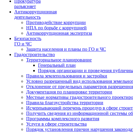
Прокуратура
разъясняет
Антикоррупционная
деятельность
Противодействие коррупции
НПА по борьбе с коррупцией
Антикоррупционная экспертиза
Безопасность
ГО и ЧС
Защита населения и планы по ГО и ЧС
Градостроительство
Территориальное планирование
Генеральный план
Порядок организации и проведения публичны
Правила землепользования и застройки
Условно разрешенный вид использования земельного
Отклонение от предельных параметров разрешенног
Документация по планировке территории
Местные нормативы градостроительного проектир
Правила благоустройства территории
Исчерпывающий перечень процедур в сфере строит
Получить сведения из информационной системы об
Программы комплексного развития
Услуги в сфере строительства
Порядок установления причин нарушения законодат