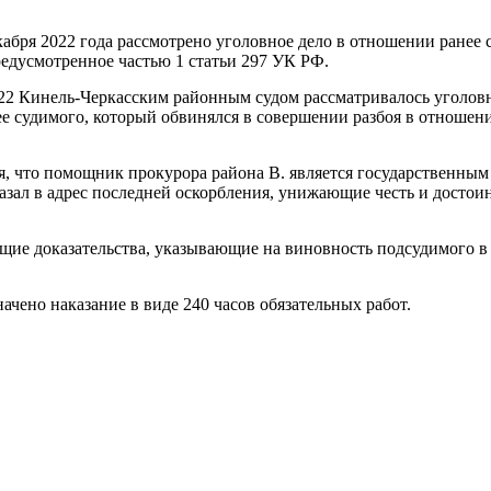
бря 2022 года рассмотрено уголовное дело в отношении ранее с
предусмотренное частью 1 статьи 297 УК РФ.
2022 Кинель-Черкасским районным судом рассматривалось уголов
ее судимого, который обвинялся в совершении разбоя в отношен
ная, что помощник прокурора района В. является государственн
азал в адрес последней оскорбления, унижающие честь и достои
ие доказательства, указывающие на виновность подсудимого в
ачено наказание в виде 240 часов обязательных работ.