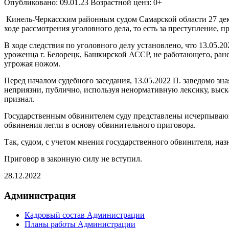
Опубликовано: 09.01.23 Возрастной ценз: 0+
Кинель-Черкасским районным судом Самарской области 27 дека
ходе рассмотрения уголовного дела, то есть за преступление, 
В ходе следствия по уголовного делу установлено, что 13.05.
уроженца г. Белорецк, Башкирской АССР, не работающего, ран
угрожая ножом.
Перед началом судебного заседания, 13.05.2022 П. заведомо з
неприязни, публично, используя ненормативную лексику, выск
признал.
Государственным обвинителем суду представлены исчерпывающ
обвинения легли в основу обвинительного приговора.
Так, судом, с учетом мнения государственного обвинителя, назн
Приговор в законную силу не вступил.
28.12.2022
Администрация
Кадровый состав Администрации
Планы работы Администрации