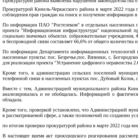
Прокуратурой района выявлены нарушения законодательства 
Прокуратурой Кинель-Черкасского района в марте 2022 года
соблюдения прав граждан на поиск и получение информации 
По информации ПАО "Ростелеком" в отдельных населенных пун
проекта "Информационная инфраструктура" национальной пр
социально значимых объектах (образовательные учреждения, 
и беспроводной связи составляет 66,6% от общего количества 
По информации Департамента информационных технологий и с
населенные пункты: пос. Безречье,пос. Вязники, с. Богородско
для реализации проекта "Устранение цифрового неравенства 2.0
Кроме того, в администрации сельских поселений муницип
телефонной связи в населенных пунктах пос. Дубовый Колок, 
Вместе с тем, Администрацией муниципального района Кине
анализировалась и не обобщалась. Информацией о фактичес
обладала.
Кроме того, проверкой установлено, что Администрацией мун
в рассматриваемой сфере, а также полномочий по созданию усл
по итогам проверки прокуратурой района в марте 2022 года вн
В настоящее время акт прокурорского реагирования рассмо