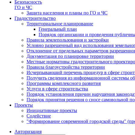
Безопасность
ГО и ЧС
Защита населения и планы по ГО и ЧС
Градостроительство
Территориальное планирование
Генеральный план
Порядок организации и проведения публичны
Правила землепользования и застройки
Условно разрешенный вид использования земельного
Отклонение от предельных параметров разрешенног
Документация по планировке территории
Местные нормативы градостроительного проектир
Правила благоустройства территории
Исчерпывающий перечень процедур в сфере строит
Получить сведения из информационной системы об
Программы комплексного развития
Услуги в сфере строительства
Порядок установления причин нарушения законодат
Порядок принятия решения о сносе самовольной по
Проекты
Инициативные проекты
Содействие
"Формирование современной городской среды" (пр
Авторизация