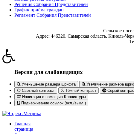
Решения Собрания Представителей
График приёма граждан
Регламент Собрания Представителей
Сельское посе
Адрес: 446320, Самарская область, Кинель-Черк
Те
Версия для слабовидящих
Уменьшение размера шрифта
Увеличение размера шри
Светлый контраст
Тёмный контраст
Серый контрас
Навигация с помощью Клавиатуры
Подчёркивание ссылок (вкл./выкл.)
Главная
страница