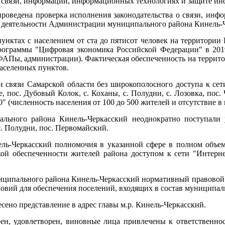
о связи, информации, информационных технологиях и защите и
 проведена проверка исполнения законодательства о связи, ин
в деятельности Администрации муниципального района Кинель-
ктах с населением от ста до пятисот человек на территории 
ограммы "Цифровая экономика Российской Федерации" в 2019-2
ФАПы, администрации). Фактическая обеспеченность на террито
населенных пунктов.
вязи Самарской области без широкополосного доступа к сети
е, пос. Дубовый Колок, с. Коханы, с. Полудни, с. Лозовка, пос
" (численность населения от 100 до 500 жителей и отсутствие в
ального района Кинель-Черкасский неоднократно поступали 
с. Полудни, пос. Первомайский.
ль-Черкасский полномочия в указанной сфере в полном объеме
кой обеспеченности жителей района доступом к сети "Интер
иципального района Кинель-Черкасский нормативный правовой 
овий для обеспечения поселений, входящих в состав муниципаль
есено представление в адрес главы м.р. Кинель-Черкасский.
трен, удовлетворен, виновные лица привлечены к ответственн